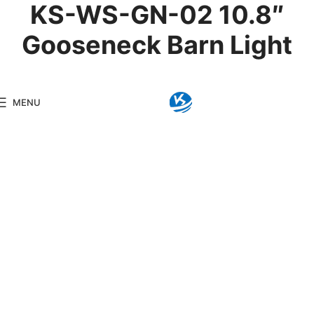
KS-WS-GN-02 10.8″
Gooseneck Barn Light
Product Details
MENU
Model:
KS-WS-GN-02
Brand:
Kingseng
Category:
Wall Sc
KINGSENG
Products
Kingseng provides high-
quality lighting products
for clients, including