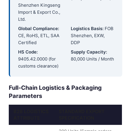
Shenzhen Kingseng
Import & Export Co.,
Ltd.
Global Compliance:
Logistics Basis:
FOB
CE, RoHS, ETL, SAA
Shenzhen, EXW,
Certified
DDP
HS Code:
Supply Capacity:
9405.42.0000 (for
80,000 Units / Month
customs clearance)
Full-Chain Logistics & Packaging
Parameters
B2B LOGISTICS
STANDARD EXPORT
ATTRIBUTE
SPECIFICATION