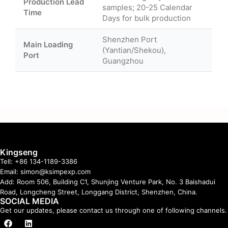
Production Lead
samples; 20-25 Calendar
Time
Days for bulk production
Shenzhen Port
Main Loading
(Yantian/Shekou),
Port
Guangzhou
Kingseng
Tell: +86 134-1189-3386
Email: simon@ksimpexp.com
Add: Room 506, Building C1, Shunjing Venture Park, No. 3 Baishadui
Road, Longcheng Street, Longgang District, Shenzhen, China.
SOCIAL MEDIA
Get our updates, please contact us through one of following channels.