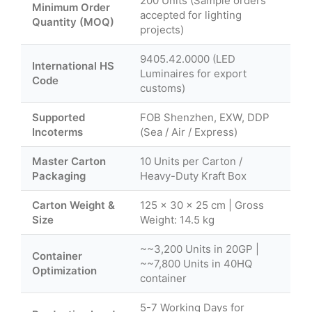
200 Units (Sample orders
Minimum Order
accepted for lighting
Quantity (MOQ)
projects)
9405.42.0000 (LED
International HS
Luminaires for export
Code
customs)
Supported
FOB Shenzhen, EXW, DDP
Incoterms
(Sea / Air / Express)
Master Carton
10 Units per Carton /
Packaging
Heavy-Duty Kraft Box
Carton Weight &
125 × 30 × 25 cm | Gross
Size
Weight: 14.5 kg
~~3,200 Units in 20GP |
Container
~~7,800 Units in 40HQ
Optimization
container
5-7 Working Days for